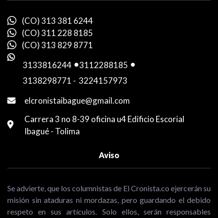
(CO) 313 381 6244
(CO) 311 228 8185
(CO) 313 829 8771
3133816244
-
3112288185
-
3138298771
-
3224157973
elcronistaibague@gmail.com
Carrera 3 no 8-39 oficina u4 Edificio Escorial
Ibagué - Tolima
Aviso
Se advierte, que los columnistas de El Cronista.co ejercerán su
misión sin ataduras ni mordazas, pero guardando el debido
respeto en sus artículos. Solo ellos, serán responsables