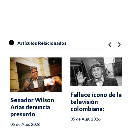
Artículos Relacionados
Fallece ícono de la
Senador Wilson
r
televisión
Arias denuncia
colombiana:
presunto
Alfonso Lizarazo
05 de Aug, 2026
espionaje en su
05 de Aug, 2026
oficina del Senado