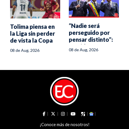
“Nadie será
Tolima piensa en
perseguido por
la Liga sin perder
pensar distinto”:
de vista la Copa
s
presidente
Libertadores
08 de Aug, 2026
08 de Aug, 2026
Abelardo de la
Espriella
¡Conoce más de nosotros!