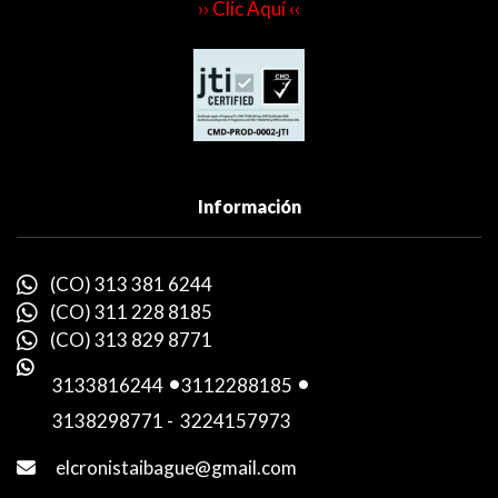
›› Clic Aquí ‹‹
Información
(CO) 313 381 6244
(CO) 311 228 8185
(CO) 313 829 8771
3133816244
-
3112288185
-
3138298771
-
3224157973
elcronistaibague@gmail.com