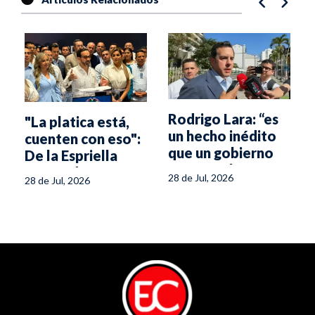
Rodrigo Lara: “es
"La platica está,
un hecho inédito
cuenten con eso":
que un gobierno
De la Espriella
entrante haga
responde a
28 de Jul, 2026
28 de Jul, 2026
contacto directo
peticiones de
en las regiones
Aranda
para un empalme
territorial”