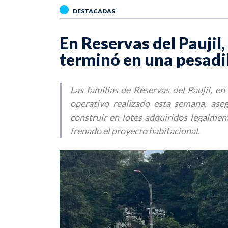
DESTACADAS
En Reservas del Paujil,
terminó en una pesadi
Las familias de Reservas del Paujil, en
operativo realizado esta semana, as
construir en lotes adquiridos legalmen
frenado el proyecto habitacional.