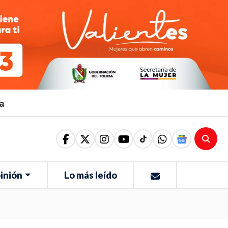
ma
inión
Lo más leído