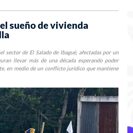
 el sueño de vivienda
lla
 el sector de El Salado de Ibagué, afectadas por un
eguran llevar más de una década esperando poder
te, en medio de un conflicto jurídico que mantiene