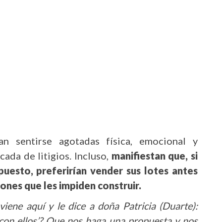
an sentirse agotadas física, emocional y
da de litigios. Incluso,
manifiestan que, si
uesto, preferirían vender sus lotes antes
ones que les impiden construir.
viene aquí y le dice a doña Patricia (Duarte):
con ellos’? Que nos haga una propuesta y nos