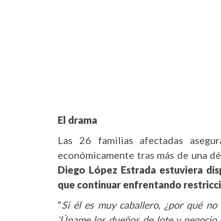
El drama
Las 26 familias afectadas asegur
económicamente tras más de una déca
Diego López Estrada estuviera disp
que continuar enfrentando restricci
“
Si él es muy caballero, ¿por qué no 
‘Úname los dueños de lote y negocio 