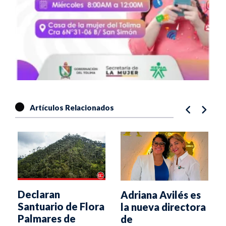
Artículos Relacionados
Declaran
Adriana Avilés es
s
Santuario de Flora
la nueva directora
Palmares de
de