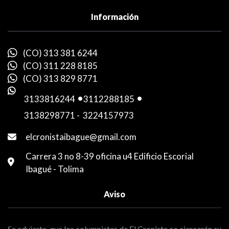
Información
(CO) 313 381 6244
(CO) 311 228 8185
(CO) 313 829 8771
3133816244
-
3112288185
-
3138298771
-
3224157973
elcronistaibague@gmail.com
Carrera 3 no 8-39 oficina u4 Edificio Escorial
Ibagué - Tolima
Aviso
Se advierte, que los columnistas de El Cronista.co ejercerán su