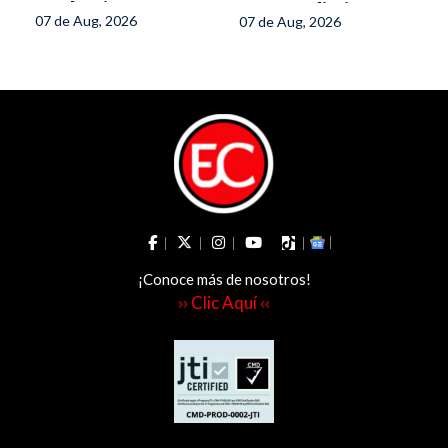
Tochecito
Emprendimiento
07 de Aug, 2026
07 de Aug, 2026
de la Secretaría
de la Mujer del
Tolima
¡Conoce más de nosotros!
›› Clic Aquí ‹‹