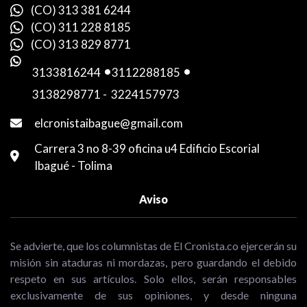
(CO) 313 381 6244
(CO) 311 228 8185
(CO) 313 829 8771
3133816244
-
3112288185
-
3138298771
-
3224157973
elcronistaibague@gmail.com
Carrera 3 no 8-39 oficina u4 Edificio Escorial
Ibagué - Tolima
Aviso
Se advierte, que los columnistas de El Cronista.co ejercerán su
misión sin ataduras ni mordazas, pero guardando el debido
respeto en sus artículos. Solo ellos, serán responsables
exclusivamente de sus opiniones, y desde ninguna