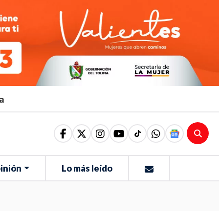
ma
inión
Lo más leído