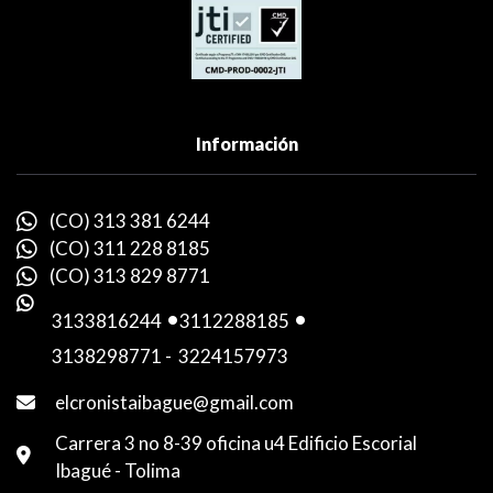
Información
(CO) 313 381 6244
(CO) 311 228 8185
(CO) 313 829 8771
3133816244
-
3112288185
-
3138298771
-
3224157973
elcronistaibague@gmail.com
Carrera 3 no 8-39 oficina u4 Edificio Escorial
Ibagué - Tolima