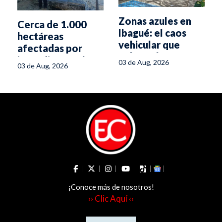
Zonas azules en
Cerca de 1.000
Ibagué: el caos
hectáreas
vehicular que
afectadas por
colapsa la
incendios en el
03 de Aug, 2026
03 de Aug, 2026
estrecha calle 10
Tolima
¡Conoce más de nosotros!
›› Clic Aquí ‹‹