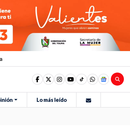
ma
inión
Lo más leído