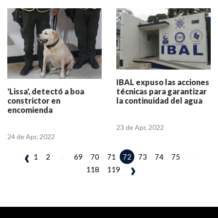
IBAL expuso las acciones
técnicas para garantizar
'Lissa', detectó a boa
la continuidad del agua
constrictor en
encomienda
23 de Apr, 2022
24 de Apr, 2022
‹
1
2
...
69
70
71
73
74
75
...
72
›
118
119