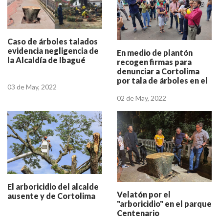
Caso de árboles talados
evidencia negligencia de
En medio de plantón
la Alcaldía de Ibagué
recogen firmas para
denunciar a Cortolima
por tala de árboles en el
03 de May, 2022
Centenario
02 de May, 2022
El arboricidio del alcalde
Velatón por el
ausente y de Cortolima
"arboricidio" en el parque
Centenario