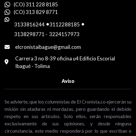
(CO) 311 228 8185
(CO) 313 829 8771
3133816244
-
3112288185
-
3138298771
-
3224157973
elcronistaibague@gmail.com
Carrera 3 no 8-39 oficina u4 Edificio Escorial
Ibagué - Tolima
Aviso
Se advierte, que los columnistas de El Cronista.co ejercerán su
misión sin ataduras ni mordazas, pero guardando el debido
respeto en sus artículos. Solo ellos, serán responsables
exclusivamente de sus opiniones, y desde ninguna
circunstancia, este medio responderá por lo que escriban o