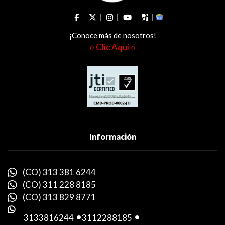
¡Conoce más de nosotros!
›› Clic Aquí ‹‹
Información
(CO) 313 381 6244
(CO) 311 228 8185
(CO) 313 829 8771
3133816244
-
3112288185
-