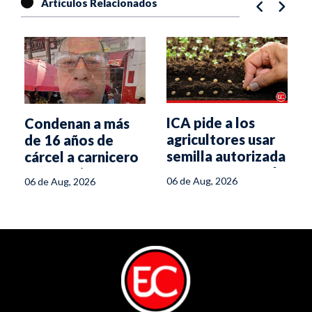
Artículos Relacionados
ICA pide a los
Condenan a más
agricultores usar
de 16 años de
semilla autorizada
cárcel a carnicero
para enfrentar el
que asesinó a
06 de Aug, 2026
06 de Aug, 2026
fenómeno de El
cobrador en
Niño
Ibagué