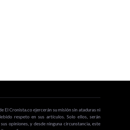
SENA inaugura su tienda
casos metros de la
“Zajuna” en la vía a El
día de Ibagué, la Plaza
Espinal
lívar se deteriora
31 de Jul, 2026
Jul, 2026
3
de El Cronista.co ejercerán su misión sin ataduras ni
bido respeto en sus artículos. Solo ellos, serán
sus opiniones, y desde ninguna circunstancia, este