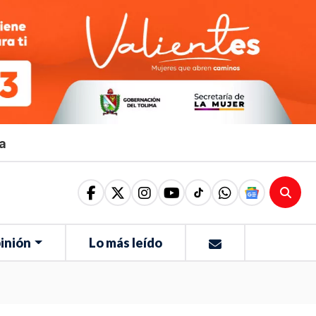
ma
inión
Lo más leído