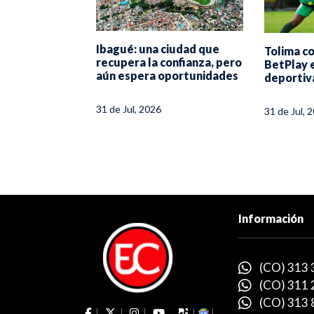
el 31.º
Ibagué: una ciudad que
Tolima co
onal de
recupera la confianza, pero
BetPlay 
ostino de
aún espera oportunidades
deportiv
ué
31 de Jul, 2026
31 de Jul, 
Información
(CO) 313 
(CO) 311 
(CO) 313 