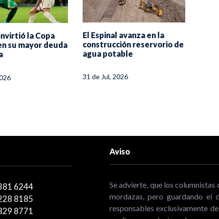
A es
El Espinal avanza en la
nvirtió la Copa
Alcal
construcción reservorio de
en su mayor deuda
de Bo
agua potable
a
31 de 
31 de Jul, 2026
2026
Aviso
Se advierte, que los columnistas 
381 6244
mordazas, pero guardando el de
228 8185
responsables exclusivamente de 
829 8771