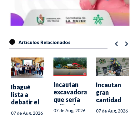
Artículos Relacionados
Incautan
Incautan
Ibagué
excavadora
gran
lista a
que sería
cantidad
debatir el
utilizada
de
presente y
07 de Aug, 2026
6
07 de Aug, 2026
07 de Aug, 2026
para
marihuana
el futuro
minería
y
del turismo
ilegal en el
cartuchos
en el
sur del
de
Tolima