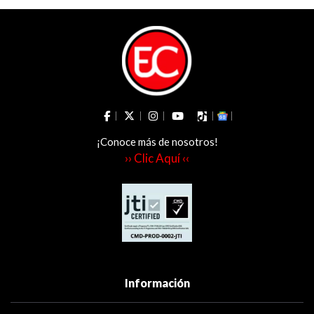
Tolima
munición
en Ibagué
¡Conoce más de nosotros!
›› Clic Aquí ‹‹
Información