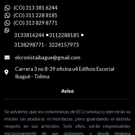
(CO) 313 381 6244
(CO) 311 228 8185
(CO) 313 829 8771
3133816244
-
3112288185
-
3138298771
-
3224157973
elcronistaibague@gmail.com
Carrera 3 no 8-39 oficina u4 Edificio Escorial
Ibagué - Tolima
Aviso
Se advierte, que los columnistas de El Cronista.co ejercerán su
misión sin ataduras ni mordazas, pero guardando el debido
respeto en sus artículos. Solo ellos, serán responsables
exclusivamente de sus opiniones, y desde ninguna