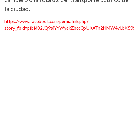
la ciudad.
https://www.facebook.com/permalink.php?
story_fbid=pfbid02JQ9siYYWyekZbccQxUKATn2NMW4vLbX59