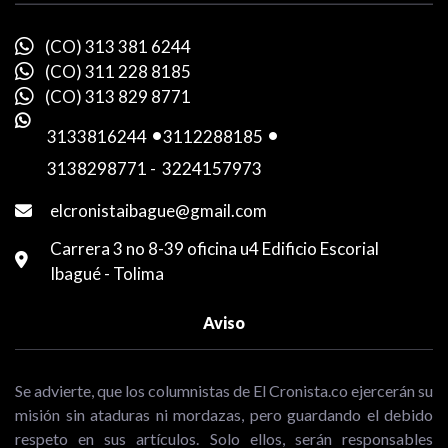
(CO) 313 381 6244
(CO) 311 228 8185
(CO) 313 829 8771
3133816244
-
3112288185
-
3138298771
-
3224157973
elcronistaibague@gmail.com
Carrera 3 no 8-39 oficina u4 Edificio Escorial
Ibagué - Tolima
Aviso
Se advierte, que los columnistas de El Cronista.co ejercerán su
misión sin ataduras ni mordazas, pero guardando el debido
respeto en sus artículos. Solo ellos, serán responsables