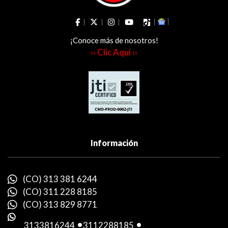
¡Conoce más de nosotros!
›› Clic Aquí ‹‹
Información
(CO) 313 381 6244
(CO) 311 228 8185
(CO) 313 829 8771
3133816244
-
3112288185
-