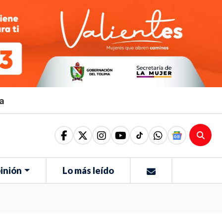
ma
inión
Lo más leído