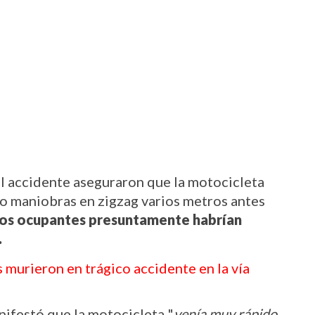
 accidente aseguraron que la motocicleta 
do maniobras en zigzag varios metros antes 
los ocupantes presuntamente habrían 
.
murieron en trágico accidente en la vía 
nifestó que la motocicleta "
venía muy rápido 