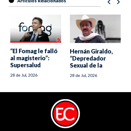
Artículos Relacionados
“El Fomag le falló
Hernán Giraldo,
al magisterio”:
“Depredador
Supersalud
Sexual de la
Sierra” fue
28 de Jul, 2026
28 de Jul, 2026
condenado a más
de 20 años de
prisión