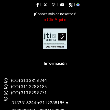
¡Conoce más de nosotros!
›› Clic Aquí ‹‹
Información
(CO) 313 381 6244
(CO) 311 228 8185
(CO) 313 829 8771
3133816244
-
3112288185
-