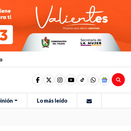
ma
inión
Lo más leído