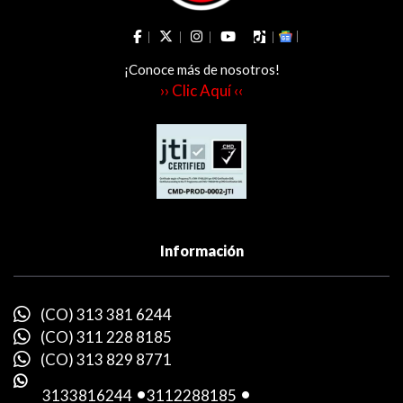
¡Conoce más de nosotros!
›› Clic Aquí ‹‹
Información
(CO) 313 381 6244
(CO) 311 228 8185
(CO) 313 829 8771
3133816244
-
3112288185
-