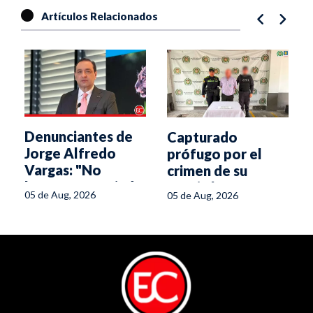
Artículos Relacionados
Denunciantes de
Capturado
Jorge Alfredo
prófugo por el
Vargas: "No
crimen de su
hemos renunciado
pareja hace 16
05 de Aug, 2026
05 de Aug, 2026
a la verdad"
años en Melgar
s