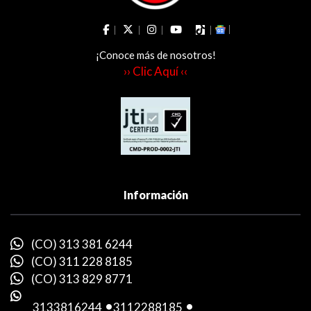
¡Conoce más de nosotros!
›› Clic Aquí ‹‹
Información
(CO) 313 381 6244
(CO) 311 228 8185
(CO) 313 829 8771
3133816244
-
3112288185
-