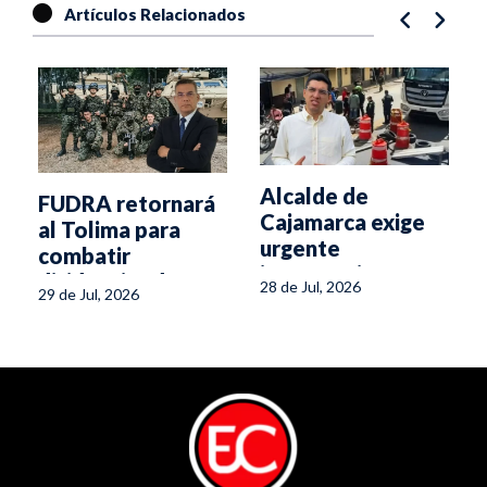
Artículos Relacionados
Alcalde de
FUDRA retornará
Cajamarca exige
al Tolima para
urgente
combatir
intervención
disidencias de Iván
28 de Jul, 2026
29 de Jul, 2026
nacional por la
Mordísco y
crisis vial en su
Calarcá
municipio