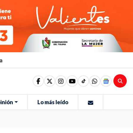
ma
inión
Lo más leído