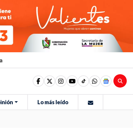
ma
inión
Lo más leído