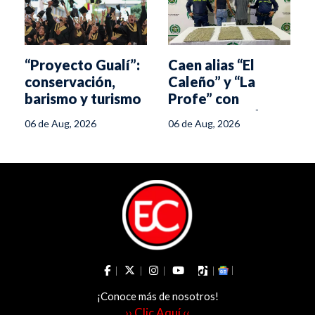
“Proyecto Gualí”:
Caen alias “El
conservación,
Caleño” y “La
o
barismo y turismo
Profe” con
para transformar
cargamento de
06 de Aug, 2026
06 de Aug, 2026
la región
marihuana en
Ibagué
¡Conoce más de nosotros!
›› Clic Aquí ‹‹