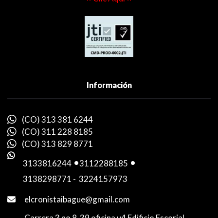
Información
(CO) 313 381 6244
(CO) 311 228 8185
(CO) 313 829 8771
3133816244
-
3112288185
-
3138298771
-
3224157973
elcronistaibague@gmail.com
Carrera 3 no 8-39 oficina u4 Edificio Escorial