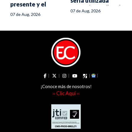
sería utilizada
presente y el
para minería ilegal
futuro del turismo
07 de Aug, 2026
en el sur del
07 de Aug, 2026
en el Tolima
Tolima
¡Conoce más de nosotros!
›› Clic Aquí ‹‹