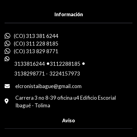
Información
(CO) 313 381 6244
(CO) 311 228 8185
(CO) 313 829 8771
3133816244
-
3112288185
-
3138298771
-
3224157973
elcronistaibague@gmail.com
Carrera 3 no 8-39 oficina u4 Edificio Escorial
Ibagué - Tolima
Aviso