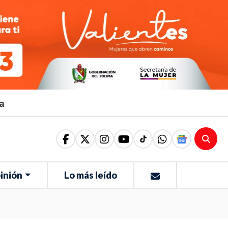
ma
inión
Lo más leído