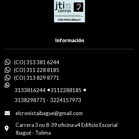
Información
(CO) 313 381 6244
(CO) 311 228 8185
(CO) 313 829 8771
3133816244
-
3112288185
-
3138298771
-
3224157973
elcronistaibague@gmail.com
Carrera 3 no 8-39 oficina u4 Edificio Escorial
Ibagué - Tolima