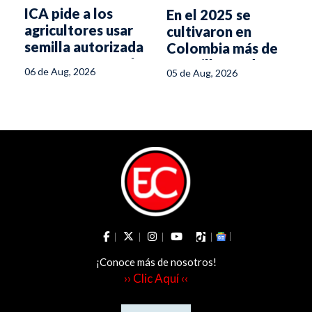
ICA pide a los
En el 2025 se
agricultores usar
cultivaron en
semilla autorizada
Colombia más de
para enfrentar el
5,6 millones de
06 de Aug, 2026
05 de Aug, 2026
fenómeno de El
hectáreas
Niño
¡Conoce más de nosotros!
›› Clic Aquí ‹‹