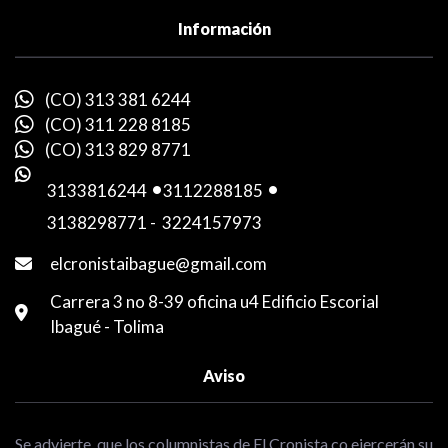
Información
(CO) 313 381 6244
(CO) 311 228 8185
(CO) 313 829 8771
3133816244
-
3112288185
-
3138298771
-
3224157973
elcronistaibague@gmail.com
Carrera 3 no 8-39 oficina u4 Edificio Escorial
Ibagué - Tolima
Aviso
Se advierte, que los columnistas de El Cronista.co ejercerán su