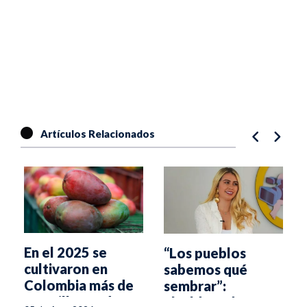
Artículos Relacionados
En el 2025 se
“Los pueblos
cultivaron en
sabemos qué
a
Colombia más de
sembrar”:
5,6 millones de
alcaldesa de