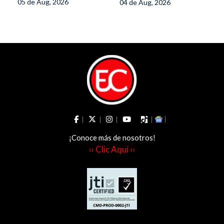
05 de Aug, 2026
04 de Aug, 2026
hectáreas
Herveo sobre la
eliminación de las
APPA
¡Conoce más de nosotros!
›› Clic Aquí ‹‹