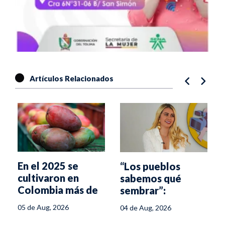
Artículos Relacionados
En el 2025 se
“Los pueblos
cultivaron en
sabemos qué
a
Colombia más de
sembrar”:
5,6 millones de
alcaldesa de
05 de Aug, 2026
04 de Aug, 2026
hectáreas
Herveo sobre la