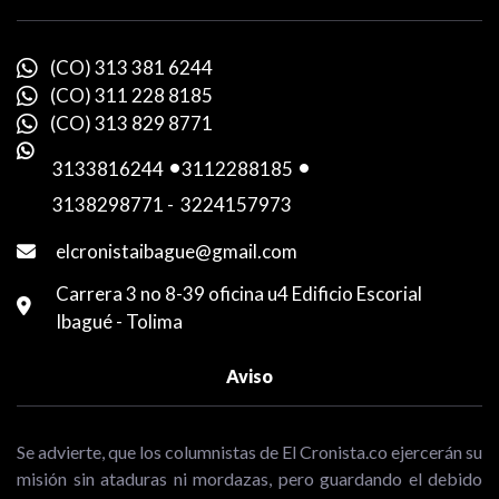
(CO) 313 381 6244
(CO) 311 228 8185
(CO) 313 829 8771
3133816244
-
3112288185
-
3138298771
-
3224157973
elcronistaibague@gmail.com
Carrera 3 no 8-39 oficina u4 Edificio Escorial
Ibagué - Tolima
Aviso
Se advierte, que los columnistas de El Cronista.co ejercerán su
misión sin ataduras ni mordazas, pero guardando el debido