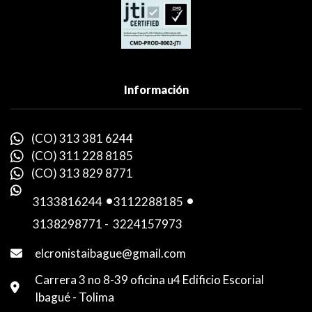
Información
(CO) 313 381 6244
(CO) 311 228 8185
(CO) 313 829 8771
3133816244
-
3112288185
-
3138298771
-
3224157973
elcronistaibague@gmail.com
Carrera 3 no 8-39 oficina u4 Edificio Escorial
Ibagué - Tolima