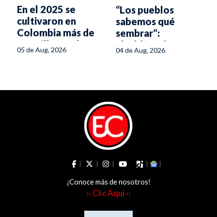
En el 2025 se
“Los pueblos
cultivaron en
sabemos qué
a
Colombia más de
sembrar”:
5,6 millones de
alcaldesa de
05 de Aug, 2026
04 de Aug, 2026
hectáreas
Herveo sobre la
eliminación de las
APPA
¡Conoce más de nosotros!
›› Clic Aquí ‹‹