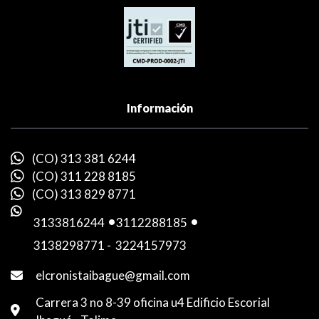
Información
(CO) 313 381 6244
(CO) 311 228 8185
(CO) 313 829 8771
3133816244
-
3112288185
-
3138298771
-
3224157973
elcronistaibague@gmail.com
Carrera 3 no 8-39 oficina u4 Edificio Escorial