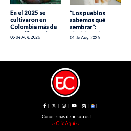
En el 2025 se
“Los pueblos
cultivaron en
sabemos qué
a
Colombia más de
sembrar”:
5,6 millones de
alcaldesa de
05 de Aug, 2026
04 de Aug, 2026
hectáreas
Herveo sobre la
eliminación de las
APPA
¡Conoce más de nosotros!
›› Clic Aquí ‹‹