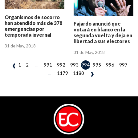
Organismos de socorro
han atendido más de 378
Fajardo anunció que
emergencias por
votará en blanco en la
temporada invernal
segunda vuelta y deja en
libertad a sus electores
31 de May, 2018
31 de May, 2018
‹
1
2
...
991
992
993
995
996
997
994
›
...
1179
1180