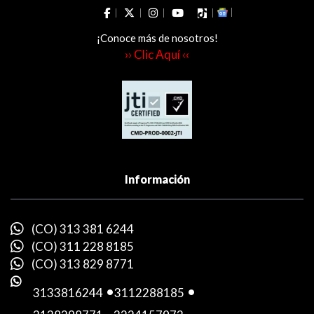
¡Conoce más de nosotros!
›› Clic Aquí ‹‹
Información
(CO) 313 381 6244
(CO) 311 228 8185
(CO) 313 829 8771
3133816244
-
3112288185
-