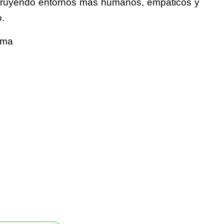
struyendo entornos más humanos, empáticos y
o.
ima