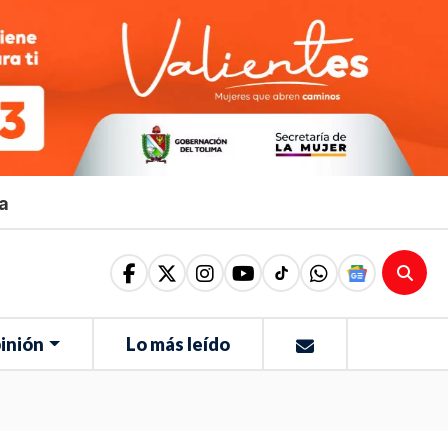
ma
inión
Lo más leído