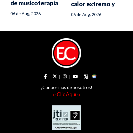
de musicoterapia
calor extremo y
para niños con
riesgo de
s
06 de Aug, 2026
06 de Aug, 2026
discapacidad
incendios
¡Conoce más de nosotros!
›› Clic Aquí ‹‹