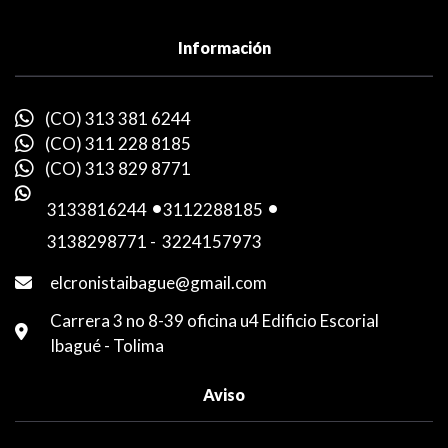
Información
(CO) 313 381 6244
(CO) 311 228 8185
(CO) 313 829 8771
3133816244
-
3112288185
-
3138298771
-
3224157973
elcronistaibague@gmail.com
Carrera 3 no 8-39 oficina u4 Edificio Escorial
Ibagué - Tolima
Aviso