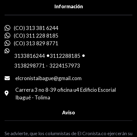
Información
(CO) 313 381 6244
(CO) 311 228 8185
(CO) 313 829 8771
3133816244
-
3112288185
-
3138298771
-
3224157973
elcronistaibague@gmail.com
Carrera 3 no 8-39 oficina u4 Edificio Escorial
Ibagué - Tolima
Aviso
Se advierte, que los columnistas de El Cronista.co ejercerán su