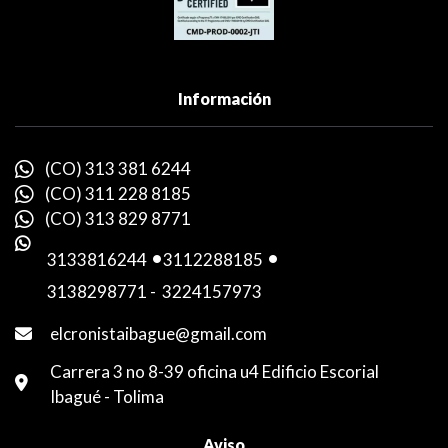
Información
(CO) 313 381 6244
(CO) 311 228 8185
(CO) 313 829 8771
3133816244
-
3112288185
-
3138298771
-
3224157973
elcronistaibague@gmail.com
Carrera 3 no 8-39 oficina u4 Edificio Escorial
Ibagué - Tolima
Aviso