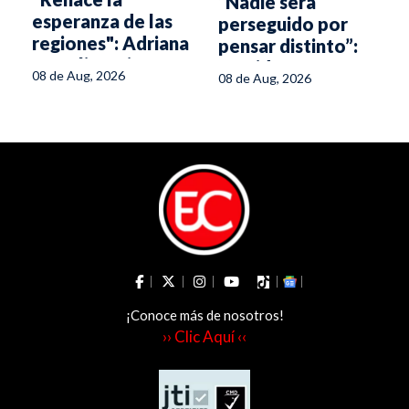
“Nadie será
esperanza de las
perseguido por
regiones": Adriana
pensar distinto”:
Magali Matiz
presidente
08 de Aug, 2026
08 de Aug, 2026
Abelardo de la
Espriella
¡Conoce más de nosotros!
›› Clic Aquí ‹‹