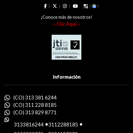
¡Conoce más de nosotros!
›› Clic Aquí ‹‹
Información
(CO) 313 381 6244
(CO) 311 228 8185
(CO) 313 829 8771
3133816244
-
3112288185
-