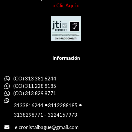
›› Clic Aquí ‹‹
Información
(CO) 313 381 6244
(CO) 311 228 8185
(CO) 313 829 8771
3133816244
-
3112288185
-
3138298771
-
3224157973
elcronistaibague@gmail.com