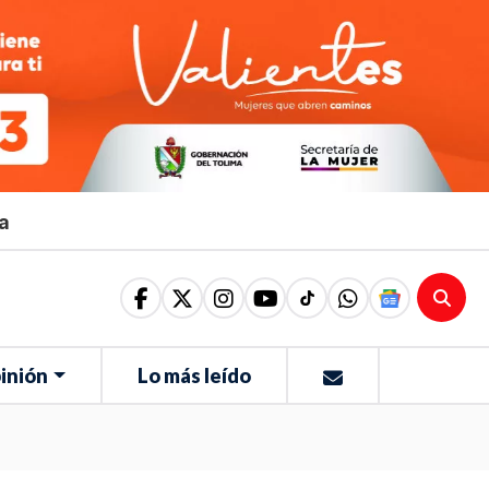
ma
inión
Lo más leído