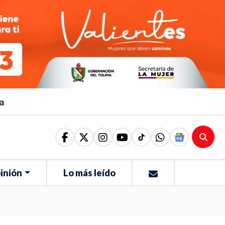
ma
inión
Lo más leído