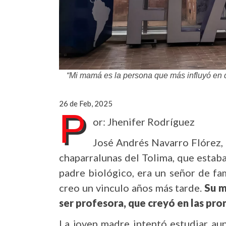
“Mi mamá es la persona que más influyó en q
26 de Feb, 2025
P
or: Jhenifer Rodríguez
José Andrés Navarro Flórez,
chaparralunas del Tolima, que estaban
padre biológico, era un señor de fa
creo un vinculo años más tarde.
S
u m
ser profesora, que creyó en las p
La joven madre intentó estudiar aun