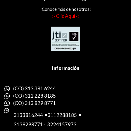
¡Conoce más de nosotros!
›› Clic Aquí ‹‹
Información
(CO) 313 381 6244
(CO) 311 228 8185
(CO) 313 829 8771
3133816244
-
3112288185
-
3138298771
-
3224157973