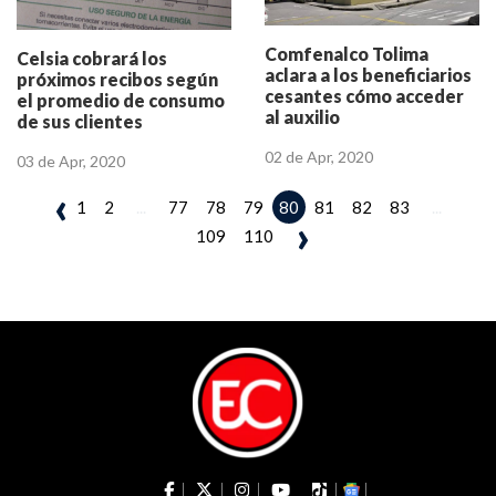
Comfenalco Tolima
Celsia cobrará los
aclara a los beneficiarios
próximos recibos según
cesantes cómo acceder
el promedio de consumo
al auxilio
de sus clientes
02 de Apr, 2020
03 de Apr, 2020
‹
1
2
...
77
78
79
81
82
83
...
80
›
109
110