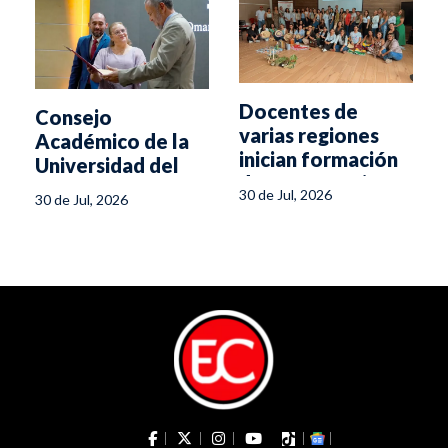
Docentes de
Consejo
varias regiones
Académico de la
inician formación
Universidad del
de Construcciones
Tolima exalta la
30 de Jul, 2026
30 de Jul, 2026
Curriculares en la
gestión del rector
UT
Omar Mejía
Patiño