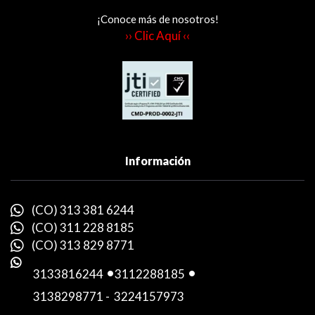
¡Conoce más de nosotros!
›› Clic Aquí ‹‹
Información
(CO) 313 381 6244
(CO) 311 228 8185
(CO) 313 829 8771
3133816244
-
3112288185
-
3138298771
-
3224157973