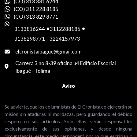
(CO) 313 381 6244
(CO) 311 228 8185
(CO) 313 829 8771
3133816244
-
3112288185
-
3138298771
-
3224157973
elcronistaibague@gmail.com
Carrera 3 no 8-39 oficina u4 Edificio Escorial
Ibagué - Tolima
Aviso
Se advierte, que los columnistas de El Cronista.co ejercerán su
misión sin ataduras ni mordazas, pero guardando el debido
respeto en sus artículos. Solo ellos, serán responsables
exclusivamente de sus opiniones, y desde ninguna
circunstancia, este medio responderá por lo que escriban o