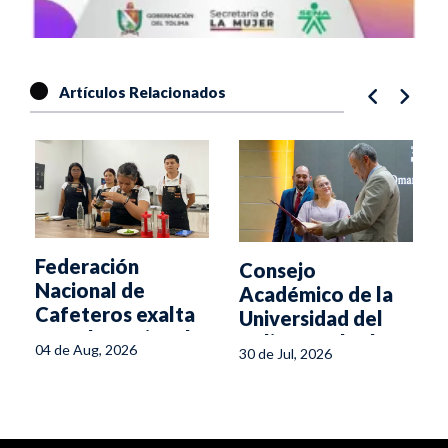
Artículos Relacionados
Federación
Consejo
Nacional de
Académico de la
Cafeteros exalta
Universidad del
Escuela Regional
Tolima exalta la
04 de Aug, 2026
30 de Jul, 2026
del Café
gestión del rector
Omar Mejía
Patiño