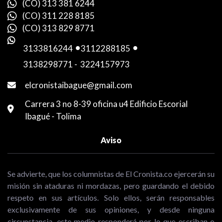
(CO) 313 381 6244
(CO) 311 228 8185
(CO) 313 829 8771
3133816244
-
3112288185
-
3138298771
-
3224157973
elcronistaibague@gmail.com
Carrera 3 no 8-39 oficina u4 Edificio Escorial
Ibagué - Tolima
Aviso
Se advierte, que los columnistas de El Cronista.co ejercerán su
misión sin ataduras ni mordazas, pero guardando el debido
respeto en sus artículos. Solo ellos, serán responsables
exclusivamente de sus opiniones, y desde ninguna
circunstancia, este medio responderá por lo que escriban o