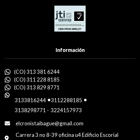
Información
(CO) 313 381 6244
(CO) 311 228 8185
(CO) 313 829 8771
3133816244
-
3112288185
-
3138298771
-
3224157973
elcronistaibague@gmail.com
Carrera 3 no 8-39 oficina u4 Edificio Escorial