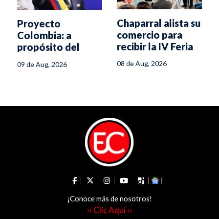
Chaparral alista su
Proyecto
e
comercio para
Colombia: a
recibir la IV Feria
propósito del
Internacional del
nuevo gobierno
08 de Aug, 2026
09 de Aug, 2026
Café
nacional
¡Conoce más de nosotros!
›› Clic Aquí ‹‹