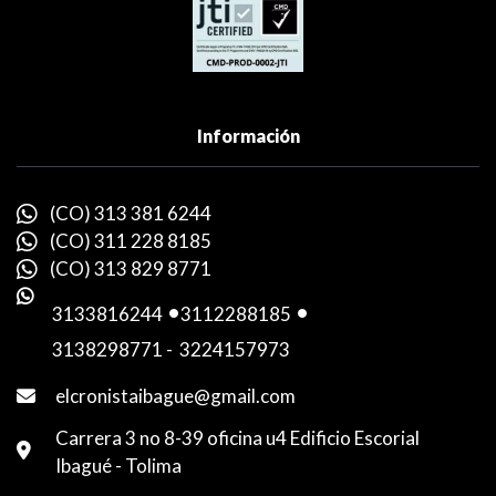
Información
(CO) 313 381 6244
(CO) 311 228 8185
(CO) 313 829 8771
3133816244
-
3112288185
-
3138298771
-
3224157973
elcronistaibague@gmail.com
Carrera 3 no 8-39 oficina u4 Edificio Escorial
Ibagué - Tolima