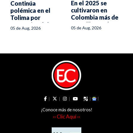
En el 2025 se
Continúa
cultivaron en
polémica en el
a
Colombia más de
Tolima por
5,6 millones de
normativa del
05 de Aug, 2026
05 de Aug, 2026
hectáreas
Ministerio de
Salud para piscinas
¡Conoce más de nosotros!
›› Clic Aquí ‹‹