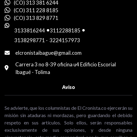
(CO) 313 381 6244
(CO) 311 228 8185
(CO) 313 829 8771
3133816244
-
3112288185
-
3138298771
-
3224157973
elcronistaibague@gmail.com
Carrera 3 no 8-39 oficina u4 Edificio Escorial
Ibagué - Tolima
Aviso
Se advierte, que los columnistas de El Cronista.co ejercerán su
misión sin ataduras ni mordazas, pero guardando el debido
respeto en sus artículos. Solo ellos, serán responsables
exclusivamente de sus opiniones, y desde ninguna