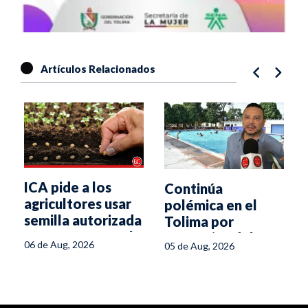
Artículos Relacionados
ICA pide a los
Continúa
agricultores usar
polémica en el
semilla autorizada
Tolima por
s
para enfrentar el
normativa del
06 de Aug, 2026
05 de Aug, 2026
fenómeno de El
Ministerio de
Niño
Salud para piscinas