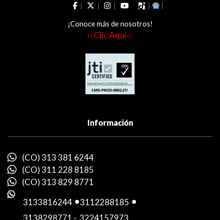
¡Conoce más de nosotros!
›› Clic Aquí ‹‹
Información
(CO) 313 381 6244
(CO) 311 228 8185
(CO) 313 829 8771
3133816244
-
3112288185
-
3138298771
-
3224157973