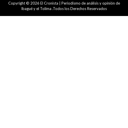
Copyright © 2026 El Cronista | Periodismo de análisis y opinión de
Ibagué y el Tolima .Todos los Derechos Reservados