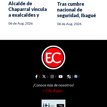
Alcalde de
Tras cumbre
Chaparral vincula
nacional de
a exalcaldes y
seguridad, Ibagué
aspirantes
tendrá 150 nuevos
06 de Aug, 2026
06 de Aug, 2026
a
políticos con
policías
minería ilegal
¡Conoce más de nosotros!
›› Clic Aquí ‹‹