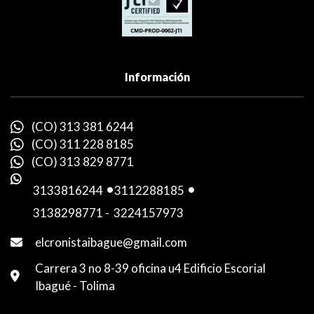
Información
(CO) 313 381 6244
(CO) 311 228 8185
(CO) 313 829 8771
3133816244
-
3112288185
-
3138298771
-
3224157973
elcronistaibague@gmail.com
Carrera 3 no 8-39 oficina u4 Edificio Escorial
Ibagué - Tolima