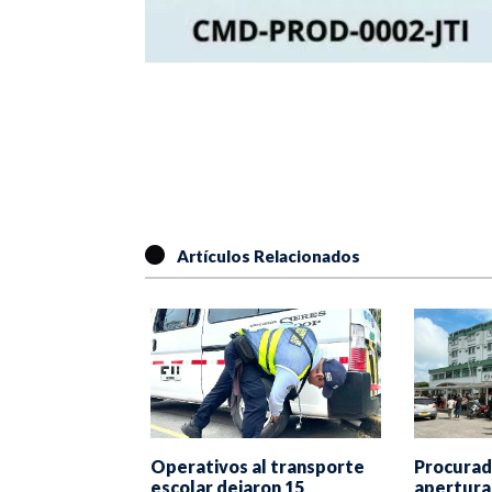
Artículos Relacionados
Procurad
Operativos al transporte
truirá IBATECH
apertura 
escolar dejaron 15
tregado por la