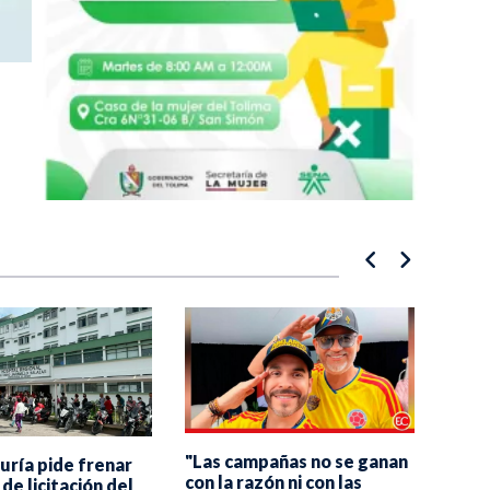
"Las campañas no se ganan
Alca
uría pide frenar
con la razón ni con las
vincu
de licitación del