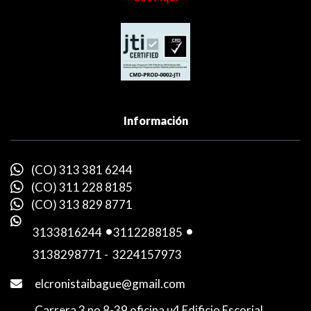
Información
(CO) 313 381 6244
(CO) 311 228 8185
(CO) 313 829 8771
3133816244
-
3112288185
-
3138298771
-
3224157973
elcronistaibague@gmail.com
Carrera 3 no 8-39 oficina u4 Edificio Escorial