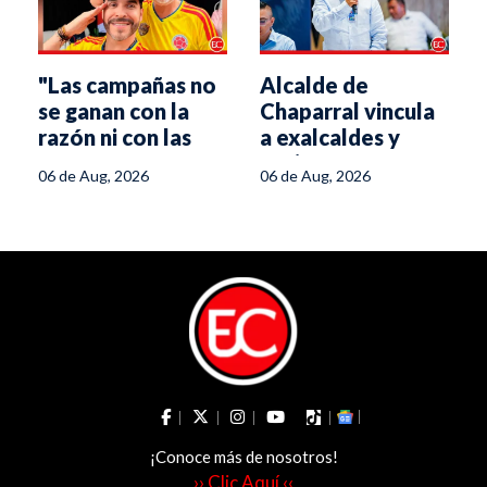
"Las campañas no
Alcalde de
se ganan con la
Chaparral vincula
e
razón ni con las
a exalcaldes y
propuestas":
aspirantes
06 de Aug, 2026
06 de Aug, 2026
estratega de De la
políticos con
Espriella
minería ilegal
¡Conoce más de nosotros!
›› Clic Aquí ‹‹